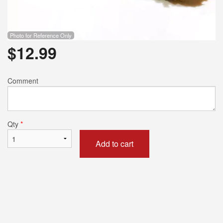
Photo for Reference Only
$
12.99
Comment
Qty
*
Add to cart