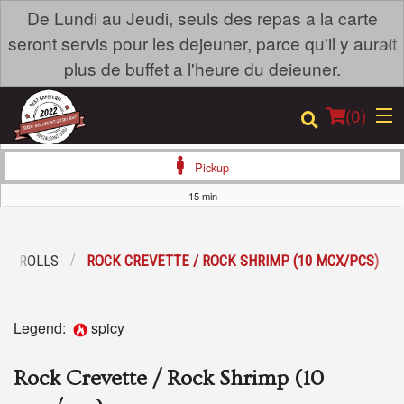
De Lundi au Jeudi, seuls des repas a la carte
×
seront servis pour les dejeuner, parce qu'il y aurait
plus de buffet a l'heure du deieuner.
(
0
)
Pickup
15 min
Order Online
 / ROLLS
ROCK CREVETTE / ROCK SHRIMP (10 MCX/PCS)
Location
Login
Legend:
spicy
Registration
Rock Crevette / Rock Shrimp (10
Cart (0)