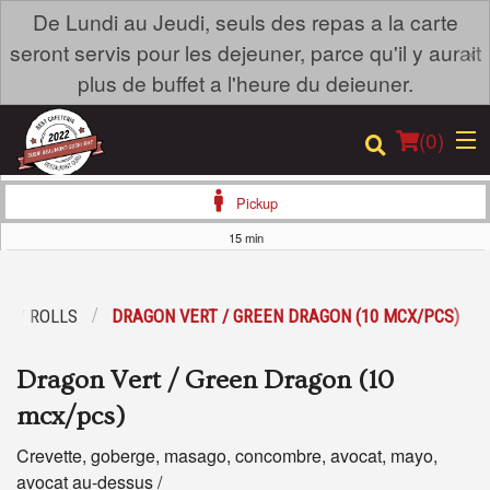
De Lundi au Jeudi, seuls des repas a la carte
×
seront servis pour les dejeuner, parce qu'il y aurait
plus de buffet a l'heure du deieuner.
(
0
)
Pickup
15 min
Order Online
X / ROLLS
DRAGON VERT / GREEN DRAGON (10 MCX/PCS)
Location
Dragon Vert / Green Dragon (10
Login
mcx/pcs)
Registration
Crevette, goberge, masago, concombre, avocat, mayo,
avocat au-dessus /
Cart (0)