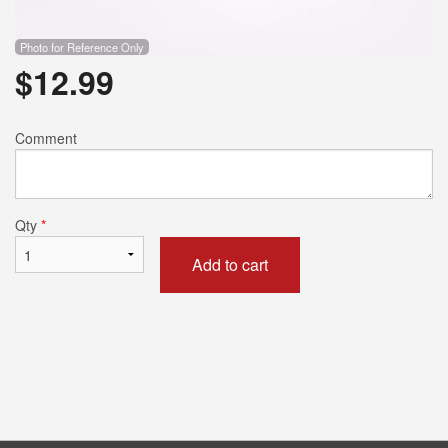
Photo for Reference Only
$
12.99
Comment
Qty
*
Add to cart