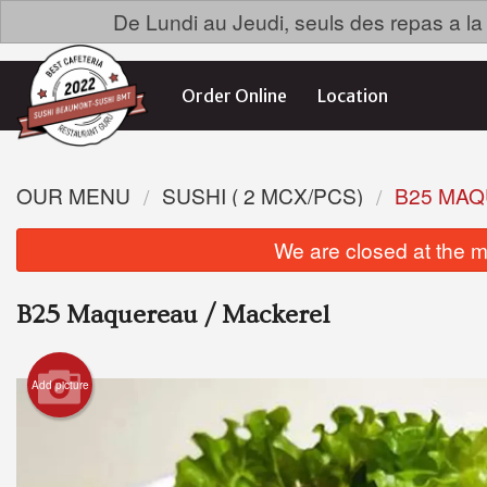
De Lundi au Jeudi, seuls des repas a la c
Order Online
Location
OUR MENU
SUSHI ( 2 MCX/PCS)
B25 MAQ
We are closed at the m
B25 Maquereau / Mackerel
Add picture
Saumo