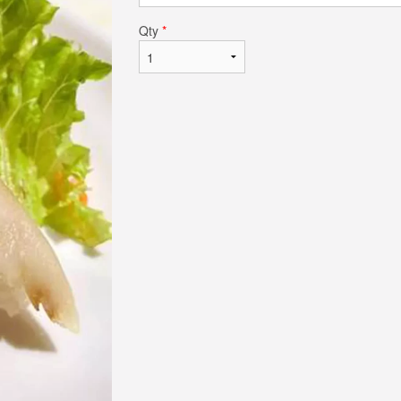
Qty
*