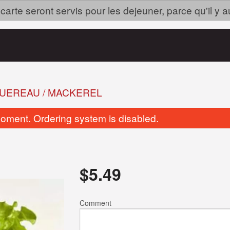
arte seront servis pour les dejeuner, parce qu'il y au
UEREAU / MACKEREL
oment. Ordering system is disabled.
$
5.49
n Avocat / Salmon Avocado Rolls
Avocat / Avocado Roll
Comment
(6 mcx/pcs)
$5.49
$6.99