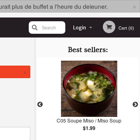
×
rait plus de buffet a l'heure du deieuner.
Search
Login
Cart (0)
Registration
Best sellers:
×
 (6 mcx/pcs)
C05 Soupe Miso / Miso Soup
$1.99